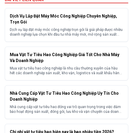
Dịch Vụ Lắp Đặt Máy Móc Công Nghiệp Chuyên Nghiệp,
Trọn Gói
Dịch vụ lắp đặt máy móc công nghiệp trọn gói là giải pháp được nhiều
doanh nghiệp lựa chọn khi đầu tư nhà máy mới, mở rộng sản xuất
hoặc di dời thiết bị giữa các khu công nghiệp. Trong thực tế việc lắp
đặt máy móc công nghiệp nếu triển khai không đúng kỹ...
Mua Vật Tư Tiêu Hao Công Nghiệp Giá Tốt Cho Nhà Máy
Và Doanh Nghiệp
Mua vật tư tiêu hao công nghiệp là nhu cầu thường xuyên của hầu
hết các doanh nghiệp sản xuất, kho vận, logistics và xuất khẩu hàng
hóa. Trên thực tế nhiều doanh nghiệp gặp khó khăn trong việc tìm
kiếm nguồn hàng ổn định, giá cạnh tranh và đảm bảo chất lượng
đồng đều...
Nhà Cung Cấp Vật Tư Tiêu Hao Công Nghiệp Uy Tín Cho
Doanh Nghiệp
Nhà cung cấp vật tư tiêu hao đóng vai trò quan trọng trong việc đảm
bảo hoạt động sản xuất, đóng gói, lưu kho và vận chuyển của doanh
nghiệp diễn ra liên tục, hiệu quả. Lựa chọn sai đơn vị cung ứng có thể
khiến doanh nghiệp đối mặt với nhiều vấn đề như...
Chi phí vật tư tiêu hao hiện nay là bao nhiêu tiền 2026?