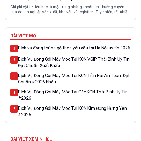
Chi phí vật tư tiêu hao là một trong những khoản chi thường xuyên
của doanh nghiệp sản xuất, kho vận và logistics. Tuy nhiên, rất nhiều
doanh nghiệp gặp khó khăn khi tìm hiểu giá vật tư tiêu hao bởi thị
trường có nhiều chủng loại sản phẩm, mức giá và tiêu chuẩn chất...
BÀI VIẾT MỚI
Dịch vụ đóng thùng gỗ theo yêu cầu tại Hà Nội uy tín 2026
1
Dịch Vụ Đóng Gói Máy Móc Tại KCN VSIP Thái Bình Uy Tín,
2
Đạt Chuẩn Xuất Khẩu
Dịch Vụ Đóng Gói Máy Móc Tại KCN Tiền Hải An Toàn, Đạt
3
Chuẩn #2026 Khẩu
Dịch Vụ Đóng Gói Máy Móc Tại Các KCN Thái Bình Uy Tín
4
#2026
Dịch Vụ Đóng Gói Máy Móc Tại KCN Kim Động Hưng Yên
5
#2026
BÀI VIẾT XEM NHIỀU