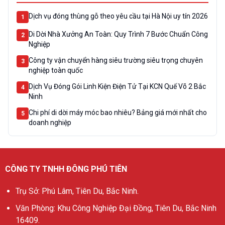
Dịch vụ đóng thùng gỗ theo yêu cầu tại Hà Nội uy tín 2026
1
Di Dời Nhà Xưởng An Toàn: Quy Trình 7 Bước Chuẩn Công
2
Nghiệp
Công ty vận chuyển hàng siêu trường siêu trọng chuyên
3
nghiệp toàn quốc
Dịch Vụ Đóng Gói Linh Kiện Điện Tử Tại KCN Quế Võ 2 Bắc
4
Ninh
Chi phí di dời máy móc bao nhiêu? Bảng giá mới nhất cho
5
doanh nghiệp
CÔNG TY TNHH ĐÔNG PHÚ TIÊN
Trụ Sở: Phú Lâm, Tiên Du, Bắc Ninh.
Văn Phòng: Khu Công Nghiệp Đại Đồng, Tiên Du, Bắc Ninh
16409.