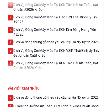
Dịch Vụ Đóng Gói Máy Móc Tại KCN Tiền Hải An Toàn, Đạt
3
Chuẩn #2026 Khẩu
Dịch Vụ Đóng Gói Máy Móc Tại Các KCN Thái Bình Uy Tín
4
#2026
Dịch Vụ Đóng Gói Máy Móc Tại KCN Kim Động Hưng Yên
5
#2026
Dịch vụ đóng thùng gỗ theo yêu cầu tại Hà Nội uy tín 2026
1
Dịch Vụ Đóng Gói Máy Móc Tại KCN VSIP Thái Bình Uy Tín,
2
Đạt Chuẩn Xuất Khẩu
Dịch Vụ Đóng Gói Máy Móc Tại KCN Tiền Hải An Toàn, Đạt
3
Chuẩn #2026 Khẩu
Dịch Vụ Đóng Gói Máy Móc Tại Các KCN Thái Bình Uy Tín
4
#2026
Dịch Vụ Đóng Gói Máy Móc Tại KCN Kim Động Hưng Yên
5
BÀI VIẾT XEM NHIỀU
#2026
Dịch vụ đóng thùng gỗ theo yêu cầu tại Hà Nội uy tín 2026
1
Di Dời Nhà Xưởng An Toàn: Quy Trình 7 Bước Chuẩn Công
2