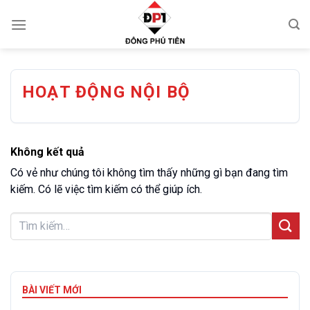
Chuyển
đến
nội
dung
HOẠT ĐỘNG NỘI BỘ
Không kết quả
Có vẻ như chúng tôi không tìm thấy những gì bạn đang tìm
kiếm. Có lẽ việc tìm kiếm có thể giúp ích.
Dịch vụ đóng thùng gỗ theo yêu cầu tại Hà Nội uy tín 2026
1
Dịch Vụ Đóng Gói Máy Móc Tại KCN VSIP Thái Bình Uy Tín,
2
BÀI VIẾT MỚI
Đạt Chuẩn Xuất Khẩu