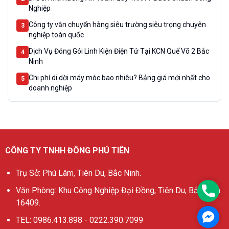
Nghiệp
Công ty vận chuyển hàng siêu trường siêu trọng chuyên
3
nghiệp toàn quốc
Dịch Vụ Đóng Gói Linh Kiện Điện Tử Tại KCN Quế Võ 2 Bắc
4
Ninh
Chi phí di dời máy móc bao nhiêu? Bảng giá mới nhất cho
5
doanh nghiệp
CÔNG TY TNHH ĐÔNG PHÚ TIÊN
Trụ Sở: Phú Lâm, Tiên Du, Bắc Ninh.
0986
Văn Phòng: Khu Công Nghiệp Đại Đồng, Tiên Du, Bắc Ninh
16409.
Mess
TEL: 0986.413.898 - 0222.390.7099