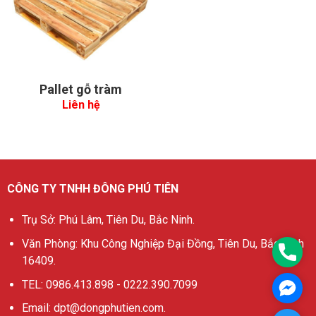
Pallet gỗ tràm
Liên hệ
CÔNG TY TNHH ĐÔNG PHÚ TIÊN
Trụ Sở: Phú Lâm, Tiên Du, Bắc Ninh.
Văn Phòng: Khu Công Nghiệp Đại Đồng, Tiên Du, Bắc Ninh
0986
16409.
TEL: 0986.413.898 - 0222.390.7099
Mess
Email: dpt@dongphutien.com.