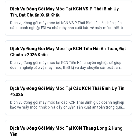
Dịch Vụ Đóng Gói Máy Móc Tại KCN VSIP Thái Bình Uy
Tín, Đạt Chuẩn Xuất Khẩu
Dịch vụ đóng gói máy móc tại KCN VSIP Thái Bình là giải pháp giúp
các doanh nghiệp FDI và nhà máy sản xuất bảo vệ máy móc, thiết bị
trong quá trình di dời, xuất khẩu và lắp đặt. Với yêu cầu ngày càng
cao về tiêu chuẩn kỹ thuật, khả năng chống rung,...
Dịch Vụ Đóng Gói Máy Móc Tại KCN Tiền Hải An Toàn, Đạt
Chuẩn #2026 Khẩu
Dịch vụ đóng gói máy móc tại KCN Tiền Hải chuyên nghiệp sẽ giúp
doanh nghiệp bảo vệ máy móc, thiết bị và dây chuyền sản xuất an
toàn trong quá trình lưu kho, vận chuyển nội địa cũng như xuất khẩu.
Với mỗi loại máy và từng hình thức vận chuyển khác nhau sẽ...
Dịch Vụ Đóng Gói Máy Móc Tại Các KCN Thái Bình Uy Tín
#2026
Dịch vụ đóng gói máy móc tại các KCN Thái Bình giúp doanh nghiệp
bảo vệ máy móc, thiết bị và dây chuyền sản xuất an toàn trong quá
trình di dời, vận chuyển và xuất khẩu. Đối với những thiết bị có giá trị
cao, yêu cầu kỹ thuật khắt khe, lựa chọn phương...
Dịch Vụ Đóng Gói Máy Móc Tại KCN Thăng Long 2 Hưng
Yên