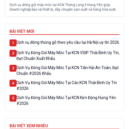
Dịch vụ đóng gói máy móc tại KCN Thăng Long II Hưng Yên giúp
doanh nghiệp bảo vệ thiết bị, dây chuyền sản xuất và hàng hóa xuất
khẩu khỏi những rủi ro như va đập, rung lắc, hơi ẩm hay oxy hóa trong
quá trình vận chuyển. Cùng Đông Phú Tiên tìm hiểu chi...
BÀI VIẾT MỚI
Dịch vụ đóng thùng gỗ theo yêu cầu tại Hà Nội uy tín 2026
1
Dịch Vụ Đóng Gói Máy Móc Tại KCN VSIP Thái Bình Uy Tín,
2
Đạt Chuẩn Xuất Khẩu
Dịch Vụ Đóng Gói Máy Móc Tại KCN Tiền Hải An Toàn, Đạt
3
Chuẩn #2026 Khẩu
Dịch Vụ Đóng Gói Máy Móc Tại Các KCN Thái Bình Uy Tín
4
#2026
Dịch Vụ Đóng Gói Máy Móc Tại KCN Kim Động Hưng Yên
5
#2026
BÀI VIẾT XEM NHIỀU