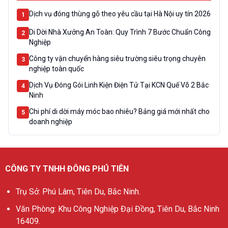
Dịch vụ đóng thùng gỗ theo yêu cầu tại Hà Nội uy tín 2026
1
Di Dời Nhà Xưởng An Toàn: Quy Trình 7 Bước Chuẩn Công
2
Nghiệp
Công ty vận chuyển hàng siêu trường siêu trọng chuyên
3
nghiệp toàn quốc
Dịch Vụ Đóng Gói Linh Kiện Điện Tử Tại KCN Quế Võ 2 Bắc
4
Ninh
Chi phí di dời máy móc bao nhiêu? Bảng giá mới nhất cho
5
doanh nghiệp
CÔNG TY TNHH ĐÔNG PHÚ TIÊN
Trụ Sở: Phú Lâm, Tiên Du, Bắc Ninh.
Văn Phòng: Khu Công Nghiệp Đại Đồng, Tiên Du, Bắc Ninh
16409.