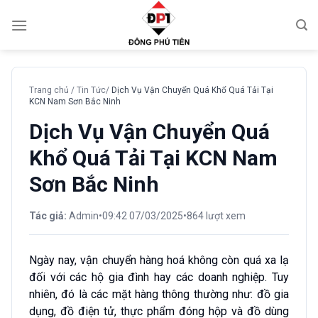
Chuyển
đến
nội
dung
Trang chủ
/
Tin Tức
/
Dịch Vụ Vận Chuyển Quá Khổ Quá Tải Tại
KCN Nam Sơn Bắc Ninh
Dịch Vụ Vận Chuyển Quá
Khổ Quá Tải Tại KCN Nam
Sơn Bắc Ninh
Tác giả:
Admin
•
09:42 07/03/2025
•
864 lượt xem
Ngày nay, vận chuyển hàng hoá không còn quá xa lạ
đối với các hộ gia đình hay các doanh nghiệp. Tuy
nhiên, đó là các mặt hàng thông thường như: đ
ồ gia
dụng, đồ điện tử, thực phẩm đóng hộp và đồ dùng