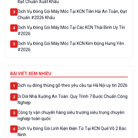
Đạt Chuẩn Xuất Khẩu
Dịch Vụ Đóng Gói Máy Móc Tại KCN Tiền Hải An Toàn, Đạt
3
Chuẩn #2026 Khẩu
Dịch Vụ Đóng Gói Máy Móc Tại Các KCN Thái Bình Uy Tín
4
#2026
Dịch Vụ Đóng Gói Máy Móc Tại KCN Kim Động Hưng Yên
5
#2026
BÀI VIẾT XEM NHIỀU
Dịch vụ đóng thùng gỗ theo yêu cầu tại Hà Nội uy tín 2026
1
Di Dời Nhà Xưởng An Toàn: Quy Trình 7 Bước Chuẩn Công
2
Nghiệp
Công ty vận chuyển hàng siêu trường siêu trọng chuyên
3
nghiệp toàn quốc
Dịch Vụ Đóng Gói Linh Kiện Điện Tử Tại KCN Quế Võ 2 Bắc
4
Ninh