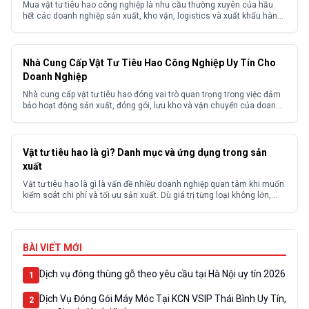
Mua vật tư tiêu hao công nghiệp là nhu cầu thường xuyên của hầu
hết các doanh nghiệp sản xuất, kho vận, logistics và xuất khẩu hàng
hóa. Trên thực tế nhiều doanh nghiệp gặp khó khăn trong việc tìm
kiếm nguồn hàng ổn định, giá cạnh tranh và đảm bảo chất lượng
đồng đều...
Nhà Cung Cấp Vật Tư Tiêu Hao Công Nghiệp Uy Tín Cho
Doanh Nghiệp
Nhà cung cấp vật tư tiêu hao đóng vai trò quan trọng trong việc đảm
bảo hoạt động sản xuất, đóng gói, lưu kho và vận chuyển của doanh
nghiệp diễn ra liên tục, hiệu quả. Lựa chọn sai đơn vị cung ứng có thể
khiến doanh nghiệp đối mặt với nhiều vấn đề như...
Vật tư tiêu hao là gì? Danh mục và ứng dụng trong sản
xuất
Vật tư tiêu hao là gì là vấn đề nhiều doanh nghiệp quan tâm khi muốn
kiểm soát chi phí và tối ưu sản xuất. Dù giá trị từng loại không lớn,
nhưng tổng chi phí tiêu hao có thể chiếm tỷ trọng cao và ảnh hưởng
trực tiếp đến lợi nhuận nếu không quản...
BÀI VIẾT MỚI
Dịch vụ đóng thùng gỗ theo yêu cầu tại Hà Nội uy tín 2026
1
Dịch Vụ Đóng Gói Máy Móc Tại KCN VSIP Thái Bình Uy Tín,
2