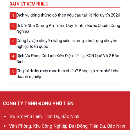
BÀI VIẾT XEM NHIỀU
Dịch vụ đóng thùng gỗ theo yêu cầu tại Hà Nội uy tín 2026
1
Di Dời Nhà Xưởng An Toàn: Quy Trình 7 Bước Chuẩn Công
2
Nghiệp
Công ty vận chuyển hàng siêu trường siêu trọng chuyên
3
nghiệp toàn quốc
Dịch Vụ Đóng Gói Linh Kiện Điện Tử Tại KCN Quế Võ 2 Bắc
4
Ninh
Chi phí di dời máy móc bao nhiêu? Bảng giá mới nhất cho
5
doanh nghiệp
CÔNG TY TNHH ĐÔNG PHÚ TIÊN
Trụ Sở: Phú Lâm, Tiên Du, Bắc Ninh.
Văn Phòng: Khu Công Nghiệp Đại Đồng, Tiên Du, Bắc Ninh