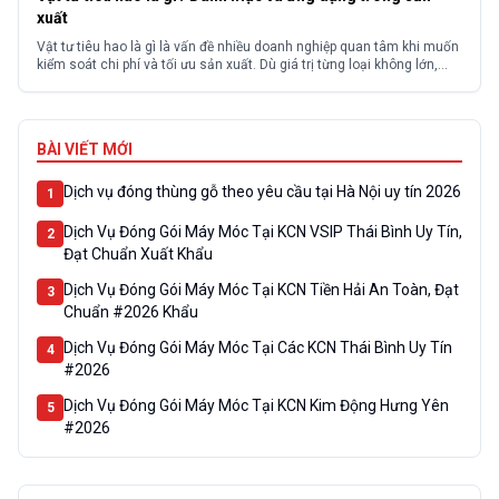
xuất
Vật tư tiêu hao là gì là vấn đề nhiều doanh nghiệp quan tâm khi muốn
kiểm soát chi phí và tối ưu sản xuất. Dù giá trị từng loại không lớn,
nhưng tổng chi phí tiêu hao có thể chiếm tỷ trọng cao và ảnh hưởng
trực tiếp đến lợi nhuận nếu không quản...
BÀI VIẾT MỚI
Dịch vụ đóng thùng gỗ theo yêu cầu tại Hà Nội uy tín 2026
1
Dịch Vụ Đóng Gói Máy Móc Tại KCN VSIP Thái Bình Uy Tín,
2
Đạt Chuẩn Xuất Khẩu
Dịch Vụ Đóng Gói Máy Móc Tại KCN Tiền Hải An Toàn, Đạt
3
Chuẩn #2026 Khẩu
Dịch Vụ Đóng Gói Máy Móc Tại Các KCN Thái Bình Uy Tín
4
#2026
Dịch Vụ Đóng Gói Máy Móc Tại KCN Kim Động Hưng Yên
5
#2026