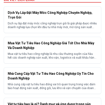
Dịch Vụ Lắp Đặt Máy Móc Công Nghiệp Chuyên Nghiệp,
Trọn Gói
Dịch vụ lắp đặt máy móc công nghiệp trọn gói là giải pháp được nhiều
doanh nghiệp lựa chọn khi đầu tư nhà máy mới, mở rộng sản xuất
hoặc di dời thiết bị giữa các khu công nghiệp. Trong thực tế việc lắp
đặt máy móc công nghiệp nếu triển khai không đúng kỹ...
Mua Vật Tư Tiêu Hao Công Nghiệp Giá Tốt Cho Nhà Máy
Và Doanh Nghiệp
Mua vật tư tiêu hao công nghiệp là nhu cầu thường xuyên của hầu
hết các doanh nghiệp sản xuất, kho vận, logistics và xuất khẩu hàng
hóa. Trên thực tế nhiều doanh nghiệp gặp khó khăn trong việc tìm
kiếm nguồn hàng ổn định, giá cạnh tranh và đảm bảo chất lượng
đồng đều...
Nhà Cung Cấp Vật Tư Tiêu Hao Công Nghiệp Uy Tín Cho
Doanh Nghiệp
Nhà cung cấp vật tư tiêu hao đóng vai trò quan trọng trong việc đảm
bảo hoạt động sản xuất, đóng gói, lưu kho và vận chuyển của doanh
nghiệp diễn ra liên tục, hiệu quả. Lựa chọn sai đơn vị cung ứng có thể
khiến doanh nghiệp đối mặt với nhiều vấn đề như...
Vật tư tiêu hao là gì? Danh mục và ứng dụng trong sản