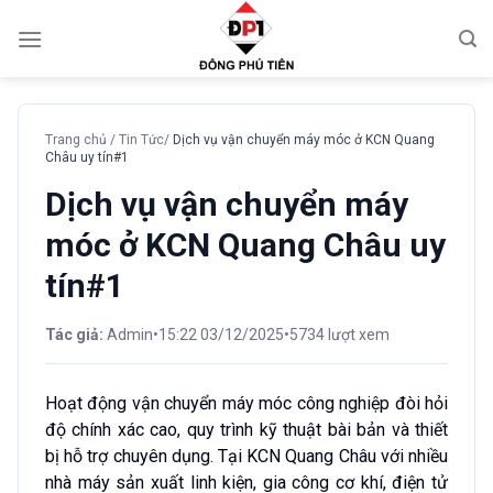
Chuyển
đến
nội
dung
Trang chủ
/
Tin Tức
/
Dịch vụ vận chuyển máy móc ở KCN Quang
Châu uy tín#1
Dịch vụ vận chuyển máy
móc ở KCN Quang Châu uy
tín#1
Tác giả:
Admin
•
15:22 03/12/2025
•
5734 lượt xem
Hoạt động vận chuyển máy móc công nghiệp đòi hỏi
độ chính xác cao, quy trình kỹ thuật bài bản và thiết
bị hỗ trợ chuyên dụng. Tại KCN Quang Châu với nhiều
nhà máy sản xuất linh kiện, gia công cơ khí, điện tử