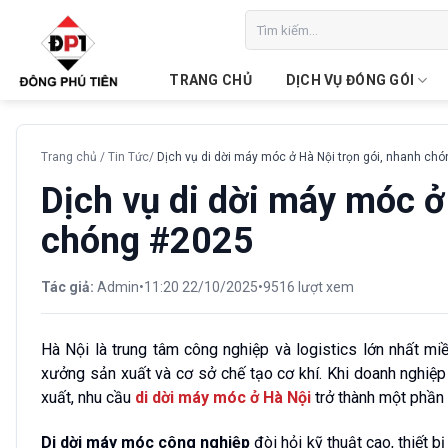
Chuyển
Tìm
đến
kiếm:
nội
TRANG CHỦ
DỊCH VỤ ĐÓNG GÓI
dung
Trang chủ
/
Tin Tức
/
Dịch vụ di dời máy móc ở Hà Nội trọn gói, nhanh ch
Dịch vụ di dời máy móc ở
chóng #2025
Tác giả:
Admin
•
11:20 22/10/2025
•
9516 lượt xem
Hà Nội là trung tâm công nghiệp và logistics lớn nhất mi
xưởng sản xuất và cơ sở chế tạo cơ khí. Khi doanh nghiệp
xuất, nhu cầu
di dời máy móc ở Hà Nội
trở thành một phần 
Di dời máy móc công nghiệp
đòi hỏi kỹ thuật cao, thiết 