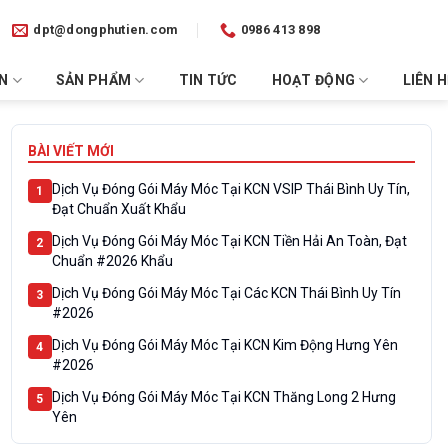
dpt@dongphutien.com
0986 413 898
ỂN
SẢN PHẨM
TIN TỨC
HOẠT ĐỘNG
LIÊN H
BÀI VIẾT MỚI
Dịch Vụ Đóng Gói Máy Móc Tại KCN VSIP Thái Bình Uy Tín,
1
Đạt Chuẩn Xuất Khẩu
Dịch Vụ Đóng Gói Máy Móc Tại KCN Tiền Hải An Toàn, Đạt
2
Chuẩn #2026 Khẩu
Dịch Vụ Đóng Gói Máy Móc Tại Các KCN Thái Bình Uy Tín
3
#2026
Dịch Vụ Đóng Gói Máy Móc Tại KCN Kim Động Hưng Yên
4
#2026
Dịch Vụ Đóng Gói Máy Móc Tại KCN Thăng Long 2 Hưng
5
Yên