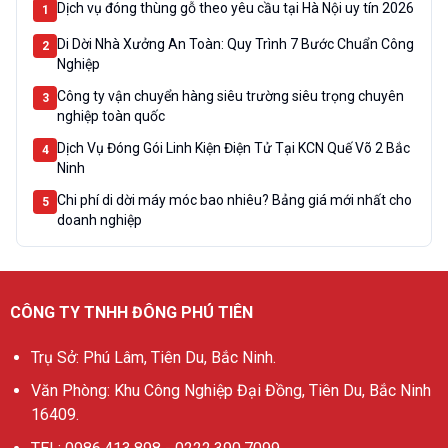
Dịch vụ đóng thùng gỗ theo yêu cầu tại Hà Nội uy tín 2026
1
Di Dời Nhà Xưởng An Toàn: Quy Trình 7 Bước Chuẩn Công
2
Nghiệp
Công ty vận chuyển hàng siêu trường siêu trọng chuyên
3
nghiệp toàn quốc
Dịch Vụ Đóng Gói Linh Kiện Điện Tử Tại KCN Quế Võ 2 Bắc
4
Ninh
Chi phí di dời máy móc bao nhiêu? Bảng giá mới nhất cho
5
doanh nghiệp
CÔNG TY TNHH ĐÔNG PHÚ TIÊN
Trụ Sở: Phú Lâm, Tiên Du, Bắc Ninh.
Văn Phòng: Khu Công Nghiệp Đại Đồng, Tiên Du, Bắc Ninh
16409.