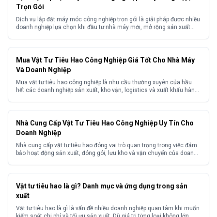
Trọn Gói
Dịch vụ lắp đặt máy móc công nghiệp trọn gói là giải pháp được nhiều
doanh nghiệp lựa chọn khi đầu tư nhà máy mới, mở rộng sản xuất
hoặc di dời thiết bị giữa các khu công nghiệp. Trong thực tế việc lắp
đặt máy móc công nghiệp nếu triển khai không đúng kỹ...
Mua Vật Tư Tiêu Hao Công Nghiệp Giá Tốt Cho Nhà Máy
Và Doanh Nghiệp
Mua vật tư tiêu hao công nghiệp là nhu cầu thường xuyên của hầu
hết các doanh nghiệp sản xuất, kho vận, logistics và xuất khẩu hàng
hóa. Trên thực tế nhiều doanh nghiệp gặp khó khăn trong việc tìm
kiếm nguồn hàng ổn định, giá cạnh tranh và đảm bảo chất lượng
đồng đều...
Nhà Cung Cấp Vật Tư Tiêu Hao Công Nghiệp Uy Tín Cho
Doanh Nghiệp
Nhà cung cấp vật tư tiêu hao đóng vai trò quan trọng trong việc đảm
bảo hoạt động sản xuất, đóng gói, lưu kho và vận chuyển của doanh
nghiệp diễn ra liên tục, hiệu quả. Lựa chọn sai đơn vị cung ứng có thể
khiến doanh nghiệp đối mặt với nhiều vấn đề như...
Vật tư tiêu hao là gì? Danh mục và ứng dụng trong sản
xuất
Vật tư tiêu hao là gì là vấn đề nhiều doanh nghiệp quan tâm khi muốn
kiểm soát chi phí và tối ưu sản xuất. Dù giá trị từng loại không lớn,