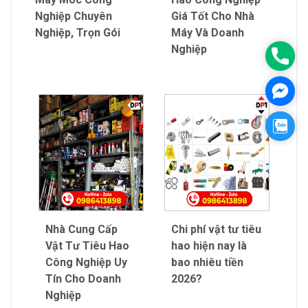
Nghiệp Chuyên
Giá Tốt Cho Nhà
Nghiệp, Trọn Gói
Máy Và Doanh
Nghiệp
0986
Mess
Zalo
Nhà Cung Cấp
Chi phí vật tư tiêu
Vật Tư Tiêu Hao
hao hiện nay là
Công Nghiệp Uy
bao nhiêu tiền
Tín Cho Doanh
2026?
Nghiệp