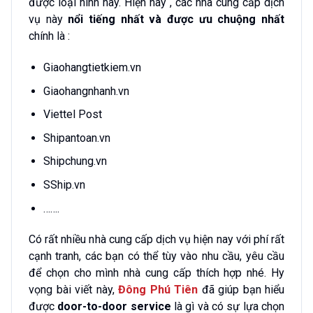
được loại hình này. Hiện nay , các nhà cung cấp dịch
vụ này
nổi tiếng nhất và được ưu chuộng nhất
chính là :
Giaohangtietkiem.vn
Giaohangnhanh.vn
Viettel Post
Shipantoan.vn
Shipchung.vn
SShip.vn
…….
Có rất nhiều nhà cung cấp dịch vụ hiện nay với phí rất
cạnh tranh, các bạn có thể tùy vào nhu cầu, yêu cầu
để chọn cho mình nhà cung cấp thích hợp nhé. Hy
vọng bài viết này,
Đông Phú Tiên
đã giúp bạn hiểu
được
door-to-door service
là gì và
có sự lựa chọn