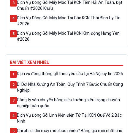
Dịch Vụ Đóng Gói Máy Móc Tại KCN Tiền Hải An Toàn, Đạt
3
Chuẩn #2026 Khẩu
Dịch Vụ Đóng Gói Máy Móc Tại Các KCN Thái Bình Uy Tín
4
#2026
Dịch Vụ Đóng Gói Máy Móc Tại KCN Kim Động Hưng Yên
5
#2026
BÀI VIẾT XEM NHIỀU
Dịch vụ đóng thùng gỗ theo yêu cầu tại Hà Nội uy tín 2026
1
Di Dời Nhà Xưởng An Toàn: Quy Trình 7 Bước Chuẩn Công
2
Nghiệp
Công ty vận chuyển hàng siêu trường siêu trọng chuyên
3
nghiệp toàn quốc
Dịch Vụ Đóng Gói Linh Kiện Điện Tử Tại KCN Quế Võ 2 Bắc
4
Ninh
Chi phí di dời máy móc bao nhiêu? Bảng giá mới nhất cho
5