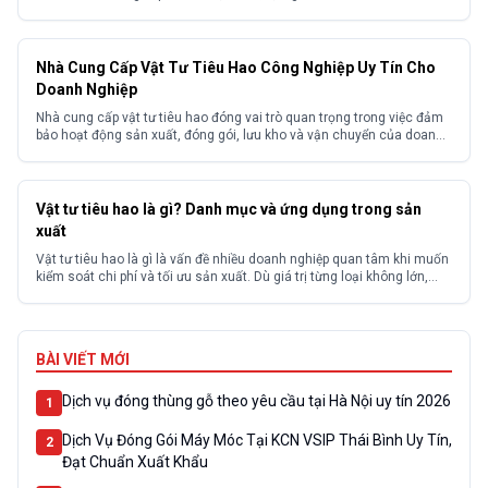
hóa. Trên thực tế nhiều doanh nghiệp gặp khó khăn trong việc tìm
kiếm nguồn hàng ổn định, giá cạnh tranh và đảm bảo chất lượng
đồng đều...
Nhà Cung Cấp Vật Tư Tiêu Hao Công Nghiệp Uy Tín Cho
Doanh Nghiệp
Nhà cung cấp vật tư tiêu hao đóng vai trò quan trọng trong việc đảm
bảo hoạt động sản xuất, đóng gói, lưu kho và vận chuyển của doanh
nghiệp diễn ra liên tục, hiệu quả. Lựa chọn sai đơn vị cung ứng có thể
khiến doanh nghiệp đối mặt với nhiều vấn đề như...
Vật tư tiêu hao là gì? Danh mục và ứng dụng trong sản
xuất
Vật tư tiêu hao là gì là vấn đề nhiều doanh nghiệp quan tâm khi muốn
kiểm soát chi phí và tối ưu sản xuất. Dù giá trị từng loại không lớn,
nhưng tổng chi phí tiêu hao có thể chiếm tỷ trọng cao và ảnh hưởng
trực tiếp đến lợi nhuận nếu không quản...
BÀI VIẾT MỚI
Dịch vụ đóng thùng gỗ theo yêu cầu tại Hà Nội uy tín 2026
1
Dịch Vụ Đóng Gói Máy Móc Tại KCN VSIP Thái Bình Uy Tín,
2
Đạt Chuẩn Xuất Khẩu