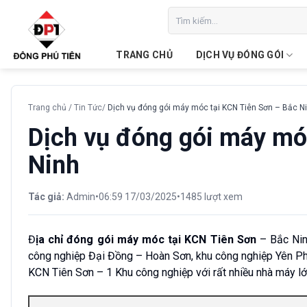
Chuyển
Tìm
đến
kiếm:
nội
TRANG CHỦ
DỊCH VỤ ĐÓNG GÓI
dung
Trang chủ
/
Tin Tức
/
Dịch vụ đóng gói máy móc tại KCN Tiên Sơn – Bắc N
Dịch vụ đóng gói máy mó
Ninh
Tác giả:
Admin
•
06:59 17/03/2025
•
1485 lượt xem
Đ
ịa chỉ đóng gói máy móc tại KCN Tiên Sơn
– Bắc Ninh
công nghiệp Đại Đồng – Hoàn Sơn, khu công nghiệp Yên Ph
KCN Tiên Sơn – 1 Khu công nghiệp với rất nhiều nhà máy lớ