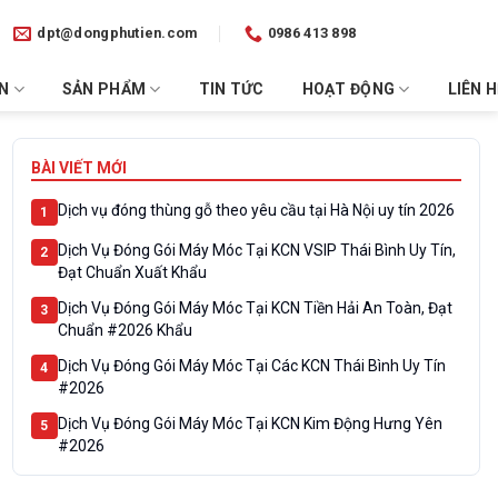
dpt@dongphutien.com
0986 413 898
ỂN
SẢN PHẨM
TIN TỨC
HOẠT ĐỘNG
LIÊN H
BÀI VIẾT MỚI
Dịch vụ đóng thùng gỗ theo yêu cầu tại Hà Nội uy tín 2026
1
Dịch Vụ Đóng Gói Máy Móc Tại KCN VSIP Thái Bình Uy Tín,
2
Đạt Chuẩn Xuất Khẩu
Dịch Vụ Đóng Gói Máy Móc Tại KCN Tiền Hải An Toàn, Đạt
3
Chuẩn #2026 Khẩu
Dịch Vụ Đóng Gói Máy Móc Tại Các KCN Thái Bình Uy Tín
4
#2026
Dịch Vụ Đóng Gói Máy Móc Tại KCN Kim Động Hưng Yên
5
#2026