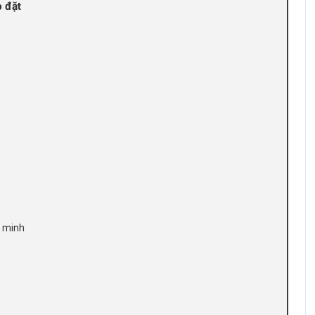
p đặt
g minh