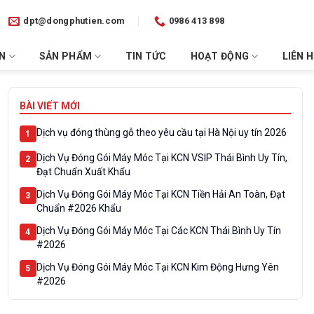
dpt@dongphutien.com
0986 413 898
ỂN
SẢN PHẨM
TIN TỨC
HOẠT ĐỘNG
LIÊN H
BÀI VIẾT MỚI
Dịch vụ đóng thùng gỗ theo yêu cầu tại Hà Nội uy tín 2026
1
Dịch Vụ Đóng Gói Máy Móc Tại KCN VSIP Thái Bình Uy Tín,
2
Đạt Chuẩn Xuất Khẩu
Dịch Vụ Đóng Gói Máy Móc Tại KCN Tiền Hải An Toàn, Đạt
3
Chuẩn #2026 Khẩu
Dịch Vụ Đóng Gói Máy Móc Tại Các KCN Thái Bình Uy Tín
4
#2026
Dịch Vụ Đóng Gói Máy Móc Tại KCN Kim Động Hưng Yên
5
#2026