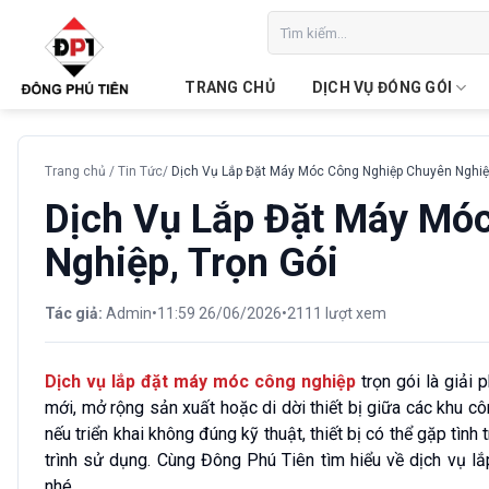
Chuyển
Tìm
đến
kiếm:
nội
TRANG CHỦ
DỊCH VỤ ĐÓNG GÓI
dung
Trang chủ
/
Tin Tức
/
Dịch Vụ Lắp Đặt Máy Móc Công Nghiệp Chuyên Nghiệp
Dịch Vụ Lắp Đặt Máy Mó
Nghiệp, Trọn Gói
Tác giả:
Admin
•
11:59 26/06/2026
•
2111 lượt xem
Dịch vụ lắp đặt máy móc công nghiệp
trọn gói là giải
mới, mở rộng sản xuất hoặc di dời thiết bị giữa các khu c
nếu triển khai không đúng kỹ thuật, thiết bị có thể gặp tình
trình sử dụng. Cùng Đông Phú Tiên tìm hiểu về dịch vụ l
nhé.