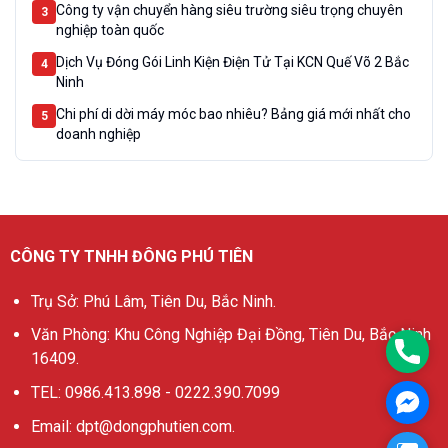
Công ty vận chuyển hàng siêu trường siêu trọng chuyên
3
nghiệp toàn quốc
Dịch Vụ Đóng Gói Linh Kiện Điện Tử Tại KCN Quế Võ 2 Bắc
4
Ninh
Chi phí di dời máy móc bao nhiêu? Bảng giá mới nhất cho
5
doanh nghiệp
CÔNG TY TNHH ĐÔNG PHÚ TIÊN
Trụ Sở: Phú Lâm, Tiên Du, Bắc Ninh.
Văn Phòng: Khu Công Nghiệp Đại Đồng, Tiên Du, Bắc Ninh
0986
16409.
TEL: 0986.413.898 - 0222.390.7099
Mess
Email: dpt@dongphutien.com.