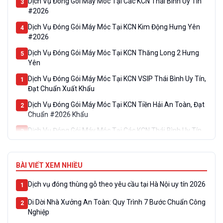
3
#2026
Dịch Vụ Đóng Gói Máy Móc Tại KCN Kim Động Hưng Yên
4
#2026
Dịch Vụ Đóng Gói Máy Móc Tại KCN Thăng Long 2 Hưng
5
Yên
Dịch Vụ Đóng Gói Máy Móc Tại KCN VSIP Thái Bình Uy Tín,
1
Đạt Chuẩn Xuất Khẩu
Dịch Vụ Đóng Gói Máy Móc Tại KCN Tiền Hải An Toàn, Đạt
2
Chuẩn #2026 Khẩu
Dịch Vụ Đóng Gói Máy Móc Tại Các KCN Thái Bình Uy Tín
3
#2026
Dịch Vụ Đóng Gói Máy Móc Tại KCN Kim Động Hưng Yên
4
#2026
BÀI VIẾT XEM NHIỀU
Dịch Vụ Đóng Gói Máy Móc Tại KCN Thăng Long 2 Hưng
5
Dịch vụ đóng thùng gỗ theo yêu cầu tại Hà Nội uy tín 2026
1
Yên
Di Dời Nhà Xưởng An Toàn: Quy Trình 7 Bước Chuẩn Công
2
Nghiệp